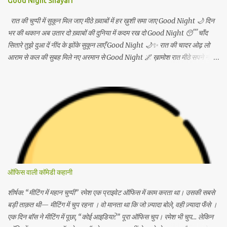
Good Night Shayari
रात की चुप्पी में सुकून मिल जाए मीठे ख़्वाबों में हर ख़ुशी समा जाए Good Night 🌙 दिन
भर की थकान अब उतार दो ख़्वाबों की दुनिया में कदम रख दो Good Night 😴 चाँद
सितारे तुझे दुआ दें नींद के झोंके सुकून लाएँ Good Night 🌙✨ रात की चादर ओढ़ लो
आराम से कल की सुबह मिले नए अरमान से Good Night 🌌 ख़ामोश रात मीठे सपने नींद में
खो जाएँ सारे अपने Good Night 🌙 सो जाओ अब छोड़कर सारी बातें कल की सुबह लाए
नई सौगातें Good Night 😊 सितारों की छाँव हो चाँदनी साथ हो तेरी नींद में बस सुकून की
बात हो Good Night 🌠 आज की रात सुकून दे जाए हर चिंता को दूर भगाए Good
Night 🌙💫 आँखें बंद करो मुस्कान के साथ कल फिर शुरू होगी नई बात Good Night
😌 नींद तुझे बाहों में भर ले हर सपना सच होने की राह ले Good Night 🌙 रात आई है
आराम का पैग़ाम लेकर सो जाओ अब ख़ुद को संभाल लेकर Good Night 🌌 दिन की
उलझनें यहीं छोड़ दो ख़्वाबों में खुशियों को जोड़ दो Good Night 😴 चाँद भी कहे तुझे
शुभ-रात्रि नींद में मिट जाए हर व्यथा सारी Good Night 🌙 आज की रात बस तेरी हो हर
सपना प्यार से भरी हो Good Night 💖 सोने दो अब इन आँखों को कल...
ऑफिस वाली कॉमेडी कहानी
शीर्षक: “मीटिंग में महान चुप्पी” रमेश एक प्राइवेट ऑफिस में काम करता था। उसकी सबसे
बड़ी ताक़त थी— मीटिंग में चुप रहना । वो मानता था कि जो ज़्यादा बोले, वही ज़्यादा फँसे ।
एक दिन बॉस ने मीटिंग में पूछा, “कोई आइडिया?” पूरा ऑफिस चुप। रमेश भी चुप… लेकिन