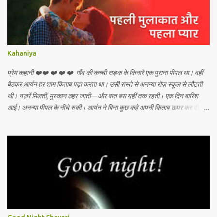
Kahaniya
प्रेम कहानी ❤️❤️ ❤️ ❤️ ❤️ गाँव की कच्ची सड़क के किनारे एक पुराना पीपल था। वहीं
बैठकर आर्यन हर शाम किताब पढ़ा करता था। उसी रास्ते से अनन्या रोज़ स्कूल से लौटती
थी। नज़रें मिलतीं, मुस्कान ठहर जाती—और बात बस यहीं तक रहती। एक दिन बारिश
आई। अनन्या पीपल के नीचे रुकी। आर्यन ने बिना कुछ कहे अपनी किताब ऊपर कर दी,
ताकि उस पर पानी न गिरे। उसी ख़ामोशी में एक रिश्ता शुरू हो गया। दिन बीते। बातें बढ़ीं।
सपने बुने गए। लेकिन शहर बुला रहा था—आर्यन को पढ़ाई के लिए जाना पड़ा। जाते वक़्त
अनन्या ने बस इतना कहा, “लौटना… चाहे देर से ही सही।” सालों बाद आर्यन लौटा। वही
पीपल, वही रास्ता—और उसी जगह अनन्या खड़ी थी। समय बदला था, लोग बदले थे, पर
आँखों की भाषा वही थी। आर्यन ने मुस्कुराकर कहा, “मैं देर से आया, पर वादा निभाने।”
अनन्या की आँखों में नमी थी, होंठों पर सुकून। कुछ प्रेम कहानियाँ इंतज़ार से और भी
ख़ूबसूरत हो जाती हैं। अगर आप चाहें तो मैं इसे