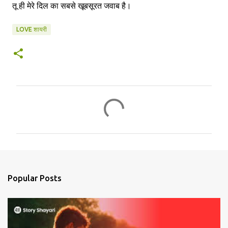
तू ही मेरे दिल का सबसे खूबसूरत जवाब है।
LOVE शायरी
C
o
m
m
e
n
Popular Posts
t
s