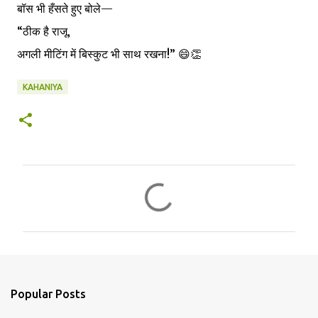
बॉस भी हँसते हुए बोले—
“ठीक है राजू,
अगली मीटिंग में बिस्कुट भी साथ रखना!” 😄👏
KAHANIYA
C
o
m
m
e
n
Popular Posts
t