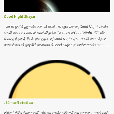
ख़ूबसूरत हो जाती हैं। अगर आप चाहें तो मैं इसे
Good Night Shayari
रात की चुप्पी में सुकून मिल जाए मीठे ख़्वाबों में हर ख़ुशी समा जाए Good Night 🌙 दिन
भर की थकान अब उतार दो ख़्वाबों की दुनिया में कदम रख दो Good Night 😴 चाँद
सितारे तुझे दुआ दें नींद के झोंके सुकून लाएँ Good Night 🌙✨ रात की चादर ओढ़ लो
आराम से कल की सुबह मिले नए अरमान से Good Night 🌌 ख़ामोश रात मीठे सपने नींद में
खो जाएँ सारे अपने Good Night 🌙 सो जाओ अब छोड़कर सारी बातें कल की सुबह लाए
नई सौगातें Good Night 😊 सितारों की छाँव हो चाँदनी साथ हो तेरी नींद में बस सुकून की
बात हो Good Night 🌠 आज की रात सुकून दे जाए हर चिंता को दूर भगाए Good
Night 🌙💫 आँखें बंद करो मुस्कान के साथ कल फिर शुरू होगी नई बात Good Night
😌 नींद तुझे बाहों में भर ले हर सपना सच होने की राह ले Good Night 🌙 रात आई है
आराम का पैग़ाम लेकर सो जाओ अब ख़ुद को संभाल लेकर Good Night 🌌 दिन की
उलझनें यहीं छोड़ दो ख़्वाबों में खुशियों को जोड़ दो Good Night 😴 चाँद भी कहे तुझे
शुभ-रात्रि नींद में मिट जाए हर व्यथा सारी Good Night 🌙 आज की रात बस तेरी हो हर
सपना प्यार से भरी हो Good Night 💖 सोने दो अब इन आँखों को कल...
ऑफिस वाली कॉमेडी कहानी
शीर्षक: “मीटिंग में महान चुप्पी” रमेश एक प्राइवेट ऑफिस में काम करता था। उसकी सबसे