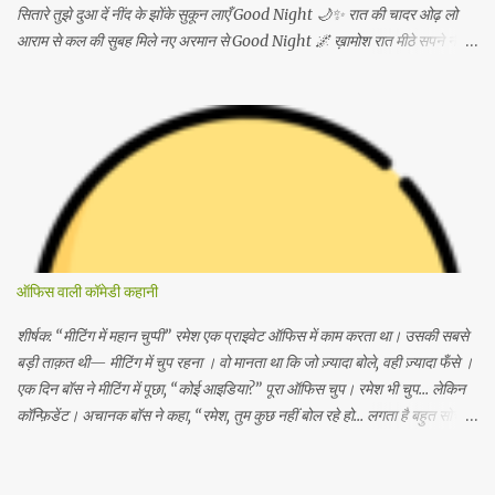
सितारे तुझे दुआ दें नींद के झोंके सुकून लाएँ Good Night 🌙✨ रात की चादर ओढ़ लो
आराम से कल की सुबह मिले नए अरमान से Good Night 🌌 ख़ामोश रात मीठे सपने नींद में
खो जाएँ सारे अपने Good Night 🌙 सो जाओ अब छोड़कर सारी बातें कल की सुबह लाए
नई सौगातें Good Night 😊 सितारों की छाँव हो चाँदनी साथ हो तेरी नींद में बस सुकून की
बात हो Good Night 🌠 आज की रात सुकून दे जाए हर चिंता को दूर भगाए Good
Night 🌙💫 आँखें बंद करो मुस्कान के साथ कल फिर शुरू होगी नई बात Good Night
😌 नींद तुझे बाहों में भर ले हर सपना सच होने की राह ले Good Night 🌙 रात आई है
आराम का पैग़ाम लेकर सो जाओ अब ख़ुद को संभाल लेकर Good Night 🌌 दिन की
उलझनें यहीं छोड़ दो ख़्वाबों में खुशियों को जोड़ दो Good Night 😴 चाँद भी कहे तुझे
शुभ-रात्रि नींद में मिट जाए हर व्यथा सारी Good Night 🌙 आज की रात बस तेरी हो हर
सपना प्यार से भरी हो Good Night 💖 सोने दो अब इन आँखों को कल...
ऑफिस वाली कॉमेडी कहानी
शीर्षक: “मीटिंग में महान चुप्पी” रमेश एक प्राइवेट ऑफिस में काम करता था। उसकी सबसे
बड़ी ताक़त थी— मीटिंग में चुप रहना । वो मानता था कि जो ज़्यादा बोले, वही ज़्यादा फँसे ।
एक दिन बॉस ने मीटिंग में पूछा, “कोई आइडिया?” पूरा ऑफिस चुप। रमेश भी चुप… लेकिन
कॉन्फ़िडेंट। अचानक बॉस ने कहा, “रमेश, तुम कुछ नहीं बोल रहे हो… लगता है बहुत सोच
रहे हो।” रमेश डर गया, पर बोला नहीं। बस हल्का-सा सिर हिला दिया। बॉस खुश होकर
बोले, “Very good! यही confidence चाहिए।” अगले दिन बॉस ने सबके सामने ऐलान