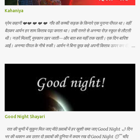
Kahaniya
प्रेम कहानी ❤️❤️ ❤️ ❤️ ❤️ गाँव की कच्ची सड़क के किनारे एक पुराना पीपल था। वहीं
बैठकर आर्यन हर शाम किताब पढ़ा करता था। उसी रास्ते से अनन्या रोज़ स्कूल से लौटती
थी। नज़रें मिलतीं, मुस्कान ठहर जाती—और बात बस यहीं तक रहती। एक दिन बारिश
आई। अनन्या पीपल के नीचे रुकी। आर्यन ने बिना कुछ कहे अपनी किताब ऊपर कर दी,
ताकि उस पर पानी न गिरे। उसी ख़ामोशी में एक रिश्ता शुरू हो गया। दिन बीते। बातें बढ़ीं।
सपने बुने गए। लेकिन शहर बुला रहा था—आर्यन को पढ़ाई के लिए जाना पड़ा। जाते वक़्त
अनन्या ने बस इतना कहा, “लौटना… चाहे देर से ही सही।” सालों बाद आर्यन लौटा। वही
पीपल, वही रास्ता—और उसी जगह अनन्या खड़ी थी। समय बदला था, लोग बदले थे, पर
आँखों की भाषा वही थी। आर्यन ने मुस्कुराकर कहा, “मैं देर से आया, पर वादा निभाने।”
अनन्या की आँखों में नमी थी, होंठों पर सुकून। कुछ प्रेम कहानियाँ इंतज़ार से और भी
ख़ूबसूरत हो जाती हैं। अगर आप चाहें तो मैं इसे
Good Night Shayari
रात की चुप्पी में सुकून मिल जाए मीठे ख़्वाबों में हर ख़ुशी समा जाए Good Night 🌙 दिन
भर की थकान अब उतार दो ख़्वाबों की दुनिया में कदम रख दो Good Night 😴 चाँद